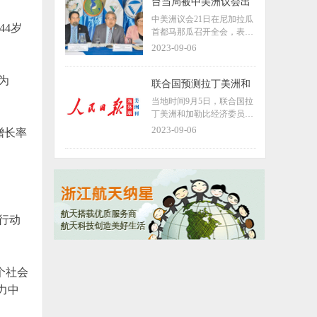
商业频道（CNBC）节目采
台当局被中美洲议会出
访时，强调了沟通对于促进
局，“断交”效应涌现，
中美洲议会21日在尼加拉瓜
中美经济关系的重要性，称
44岁
下一个恐是危地马拉
首都马那瓜召开全会，表决
美企“迫切”需要中美之间进
通过关于取消台湾地区立法
2023-09-06
行对话。
机构所谓“常驻观察员”地
位，接纳中国全国人大成为
为
议会常驻观察员的两项决
联合国预测拉丁美洲和
议。
加勒比地区今年经济增
当地时间9月5日，联合国拉
长1.7% 低于2022年的
丁美洲和加勒比经济委员会
3.7%
（拉加经委会）在一份宏观
2023-09-06
增长率
经济调查报告中指出，拉丁
美洲和加勒比地区今年的经
济增长预计为1.7%，低于20
22年的3.7%，预计2024年经
济增长为1.5%。
取行动
个社会
力中