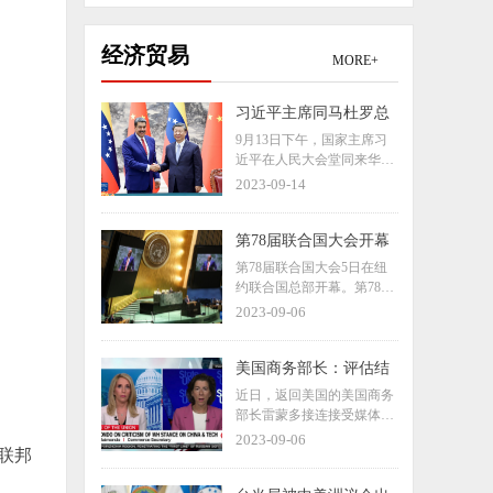
经济贸易
MORE+
习近平主席同马杜罗总
统会谈时，这样谈中委
9月13日下午，国家主席习
关系
近平在人民大会堂同来华进
行国事访问的委内瑞拉总统
2023-09-14
马杜罗举行会谈。一起来看
习近平主席的谈话要点。
第78届联合国大会开幕
第78届联合国大会5日在纽
约联合国总部开幕。第78届
联大主席丹尼斯·弗朗西斯呼
2023-09-06
吁会员国用真正的多边主义
精神来解决全球面临的问题
与挑战，以更好地保护人类
美国商务部长：评估结
的安全和尊严。
束前，预计不会改变对
近日，返回美国的美国商务
华关税政策
部长雷蒙多接连接受媒体采
访，宣传自己的访华“成
2023-09-06
据联邦
果”。当地时间9月5日，雷
蒙多接受美国消费者新闻与