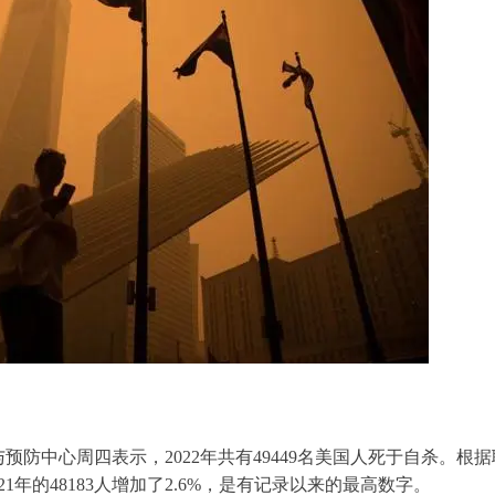
预防中心周四表示，2022年共有49449名美国人死于自杀。根
年的48183人增加了2.6%，是有记录以来的最高数字。