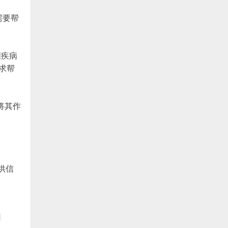
需要帮
国疾病
求帮
，将其作
供信