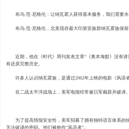
布乌·范·尼格伦：让纳瓦霍人获得基本服务，我们需要水
布乌·范·尼格伦，北美现存最大印第安族群纳瓦霍族保留
近期，他在《时代》周刊发表文章“《奥本海默》没有讲述
有还原完整历史。
许多人认识纳瓦霍族，是通过2002年上映的电影《风语
在二战太平洋战场上，美军电报经常被日军截获并破译
为了提高情报安全性，美军招募了拥有独特语言体系的纳
无法破译的密码。他们被称作“风语者”。