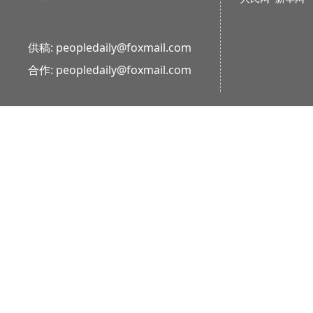
供稿: peopledaily@foxmail.com
合作: peopledaily@foxmail.com